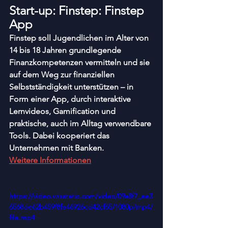
Start-up: 
Finstep: Finstep 
App
Finstep soll Jugendlichen im Alter von 
14 bis 18 Jahren grundlegende 
Finanzkompetenzen vermitteln und sie 
auf dem Weg zur finanziellen 
Selbstständigkeit unterstützen – in 
Form einer App, durch interaktive 
Lernvideos, Gamification und 
praktische, auch im Alltag verwendbare 
Tools. Dabei kooperiert das 
Unternehmen mit Banken.
Weitere Informationen
https://video.wixstatic.com/video/09a8f7_ee3
6568de62b459f8fe46926cd42cf65/1080p/mp4/
file.mp4