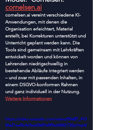
cornelsen.ai
cornelsen.ai vereint verschiedene KI-
Anwendungen, mit denen die 
Organisation erleichtert, Material 
erstellt, bei Korrekturen unterstützt und 
Unterricht geplant werden kann. Die 
Tools sind gemeinsam mit Lehrkräften 
entwickelt worden und können von 
Lehrenden niedrigschwellig in 
bestehende Abläufe integriert werden 
– und zwar mit passenden Inhalten, in 
einem DSGVO-konformen Rahmen 
und ganz individuell in der Nutzung. 
Weitere Informationen
https://video.wixstatic.com/video/09a8f7_410
86a21ee5b4d3ea43681e8f9ae0682/720p/mp4/