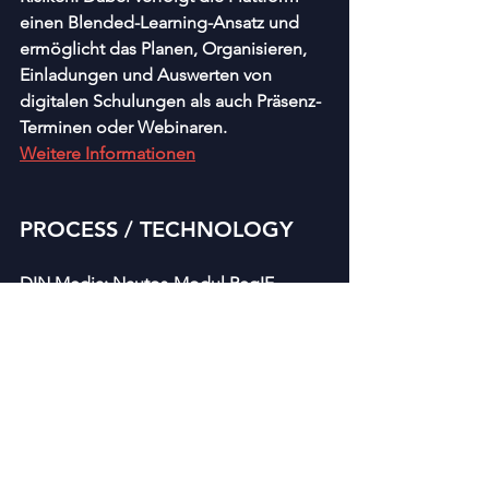
einen Blended-Learning-Ansatz und 
ermöglicht das Planen, Organisieren, 
Einladungen und Auswerten von 
digitalen Schulungen als auch Präsenz-
Terminen oder Webinaren.
Weitere Informationen
PROCESS / TECHNOLOGY
DIN Media: Nautos-Modul ReqIF-
Konverter
Die Software ermöglicht einen 
einfachen und schnellen Import von 
Normen-Dokumenten in Software-
Systeme, die einen ReqIF-Import 
ermöglichen – einschließlich Volltext, 
Abbildungen, Tabellen, Formeln und 