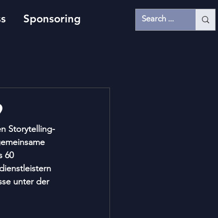
ss
Sponsoring
9
 Storytelling-
 gemeinsame 
s 60 
ienstleistern 
se unter der 