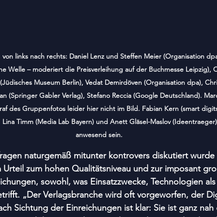
von links nach rechts: Daniel Lenz und Steffen Meier (Organisation dpa
he Welle – moderiert die Preisverleihung auf der Buchmesse Leipzig), C
 (Jüdisches Museum Berlin), Vedat Demirdöven (Organisation dpa), Chris
an (Springer Gabler Verlag), Stefano Reccia (Google Deutschland). Marco
raf des Gruppenfotos leider hier nicht im Bild. Fabian Kern (smart digi
. Lina Timm (Media Lab Bayern) und Anett Gläsel-Maslov (Ideentraeger)
anwesend sein.
ragen naturgemäß mitunter kontrovers diskutiert wurde 
em Urteil zum hohen Qualitätsniveau und zur imposant gr
eichungen, sowohl, was Einsatzzwecke, Technologien als
rifft. „Der Verlagsbranche wird oft vorgeworfen, der Dig
ch Sichtung der Einreichungen ist klar: Sie ist ganz nah