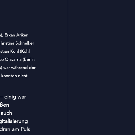
), Erkan Arikan 
hristina Schnelker 
tian Kohl (Kohl 
 Olavarria (Berlin 
ts) war während der 
 konnten nicht 
– einig war 
oßen 
 auch 
italisierung 
 dran am Puls 