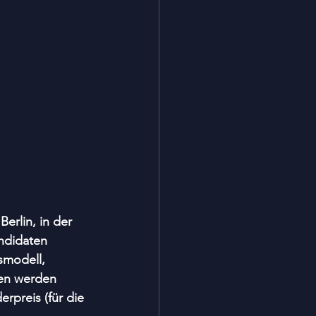
erlin, in der 
ndidaten 
smodell, 
ien werden 
preis (für die 