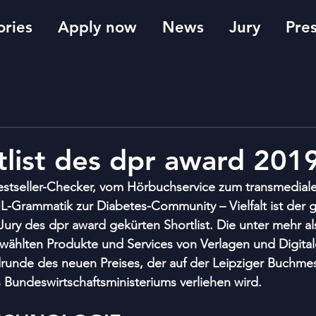
ries
Apply now
News
Jury
Pre
tlist des dpr award 201
tseller-Checker, vom Hörbuchservice zum transmedialen
-Grammatik zur Diabetes-Community – Vielfalt ist der
ury des dpr award gekürten Shortlist. Die unter mehr al
hlten Produkte und Services von Verlagen und Digitald
drunde des neuen Preises, der auf der Leipziger Buchmes
 Bundeswirtschaftsministeriums verliehen wird. 