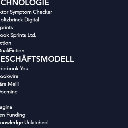
ECHNOLOGIE
ktor Symptom Checker
ltzbrinck Digital
prints
ok Sprints Ltd.
ction
aliFiction 
GESCHÄFTSMODELL
diobook You
ookwire
äre Meili
Docmine
agina
en Funding
nowledge Unlatched